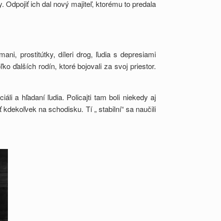
Odpojiť ich dal nový majiteľ, ktorému to predala
i, prostitútky, díleri drog, ľudia s depresiami
 ďalších rodín, ktoré bojovali za svoj priestor.
i a hľadaní ľudia. Policajti tam boli niekedy aj
 kdekoľvek na schodisku. Tí „ stabilní“ sa naučili