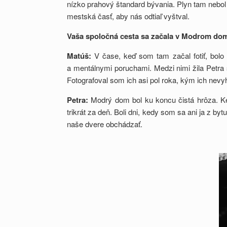
nízko prahový štandard bývania. Plyn tam nebol 
mestská časť, aby nás odtiaľ vyštval.
Vaša spoločná cesta sa začala v Modrom dome
Matúš:
V čase, keď som tam začal fotiť, bolo u
a mentálnymi poruchami. Medzi nimi žila Petra s
Fotografoval som ich asi pol roka, kým ich nevyho
Petra:
Modrý dom bol ku koncu čistá hrôza. Keďž
trikrát za deň. Boli dni, kedy som sa ani ja z by
naše dvere obchádzať.