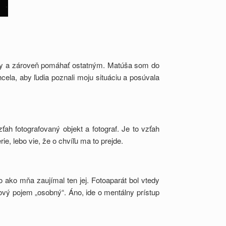
ohy a zároveň pomáhať ostatným. Matúša som do
cela, aby ľudia poznali moju situáciu a posúvala
ah fotografovaný objekt a fotograf. Je to vzťah
e, lebo vie, že o chvíľu ma to prejde.
o ako mňa zaujímal ten jej. Fotoaparát bol vtedy
vý pojem „osobný“. Áno, ide o mentálny prístup