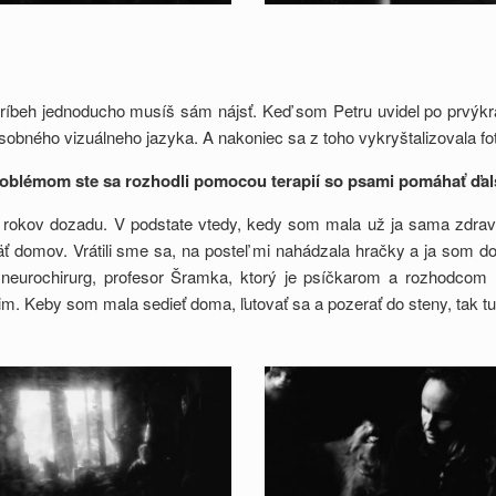
príbeh jednoducho musíš sám nájsť. Keď som Petru uvidel po prvýkrá
bného vizuálneho jazyka. A nakoniec sa z toho vykryštalizovala foto
obl
é
mom ste sa rozhodli pomocou terapií so psami pomáhať ďal
 rokov dozadu. V podstate vtedy, kedy som mala už ja sama zdravo
 domov. Vrátili sme sa, na posteľ mi nahádzala hračky a ja som do
ci neurochirurg, profesor Šramka, ktorý je psíčkarom a rozhodco
im. Keby som mala sedieť doma, ľutovať sa a pozerať do steny, tak tu