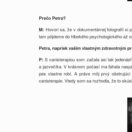
Prečo Petra?
M:
Hovorí sa, že v dokumentárnej fotografii si 
tam pôjdeme do hlbokého psychologického až oso
Petra, napriek vašim vlastným zdravotným pr
P:
S canisterapiou som začala asi tak jedenásť
a jazvečíka. V krásnom počasí ma ťahala naspäť
pes vlastne robí. A práve môj prvý ošetrujú
canisterapie. Vtedy som sa rozhodla, že to skús