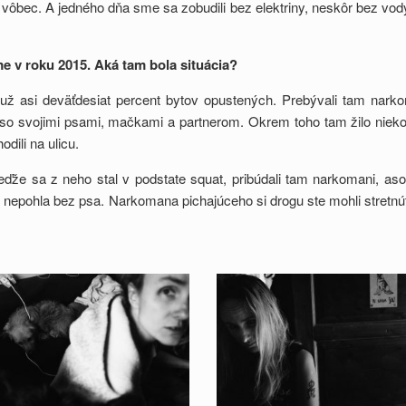
vôbec. A jedného dňa sme sa zobudili bez elektriny, neskôr bez vody. 
 v roku 2015. Aká tam bola situácia?
ž asi deväťdesiat percent bytov opustených. Prebývali tam narkoman
o svojimi psami, mačkami a partnerom. Okrem toho tam žilo niekoľko
dili na ulicu.
e sa z neho stal v podstate squat, pribúdali tam narkomani, asociál
tu nepohla bez psa. Narkomana pichajúceho si drogu ste mohli stretnúť