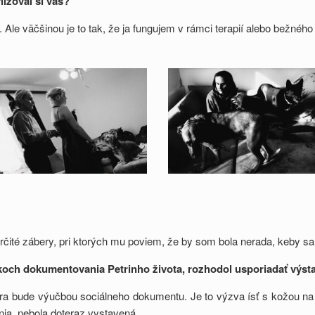
lizoval si vás?
 Ale väčšinou je to tak, že ja fungujem v rámci terapií alebo bežného
ité zábery, pri ktorých mu poviem, že by som bola nerada, keby sa
rokoch dokumentovania Petrinho života, rozhodol usporiadať výst
tra bude výučbou sociálneho dokumentu. Je to výzva ísť s kožou na 
nia, nebola doteraz vystavená.