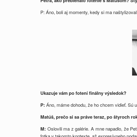
Petra, ako prebiehalo fotenie s Matúšom? Šty
P: Áno, boli aj momenty, kedy si ma naštylizoval.
Ukazuje vám po fotení finálny výsledok?
P:
Áno, máme dohodu, že ho chcem vidieť. Sú urč
Matúš
, pre
čo si sa práve teraz, po štyroch 
M:
Oslovili ma z galérie. A mne napadlo, že Pe
fotka v takomto kontexte, až expresívneho poda