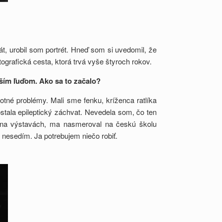
t, urobil som portrét. Hneď som si uvedomil, že
grafická cesta, ktorá trvá vyše štyroch rokov.
ším ľuďom. Ako sa to začalo?
tné problémy. Mali sme fenku, kríženca ratlíka
stala epileptický záchvat. Nevedela som, čo ten
m na výstavách, ma nasmeroval na českú školu
 nesedím. Ja potrebujem niečo robiť.