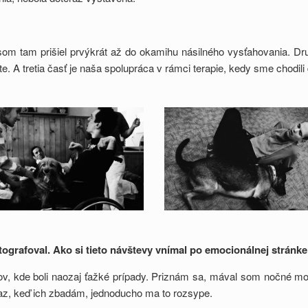
 tam prišiel prvýkrát až do okamihu násilného vysťahovania. Druh
. A tretia časť je naša spolupráca v rámci terapie, kedy sme chodili
tografoval. Ako si tieto návštevy vní
mal po emocion
álnej stránk
ov, kde boli naozaj ťažké prípady. Priznám sa, mával som nočné m
eraz, keď ich zbadám, jednoducho ma to rozsype.