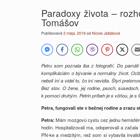
Paradoxy života – roz
Tomášov
Publikované
2 mája, 2019
od
Nicole Jašáková
Petru som poznala iba z fotografií. Do pamäti
komplikáciám o bývanie a normálny život. Ocit
neboli iní a videl to, čo iní nevidia. Štyri pre
Bez slov. O žene, jej rodine, psoch, susedoch,
k pomoci druhým. Petrin príbeh je s vôňou, je s f
Petra, fungovali ste v bežnej rodine a zrazu ste
Petra:
Mám mozgovú cystu cez jednu hemisféru.
hodín. Hospitalizovali ma, odoperovali a začala
PN-ke a medzitým, než som si vybavila invalid