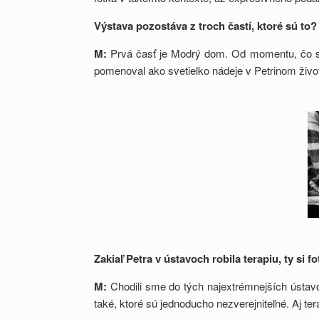
Výstava pozostáva z troch častí, ktor
é
sú to?
M:
Prvá časť je Modrý dom. Od momentu, čo som
pomenoval ako svetielko nádeje v Petrinom živote
Zakiaľ
Petra v
ústavoch robila terapiu, ty si fo
M:
Chodili sme do tých najextrémnejších ústav
také, ktoré sú jednoducho nezverejniteľné. Aj t