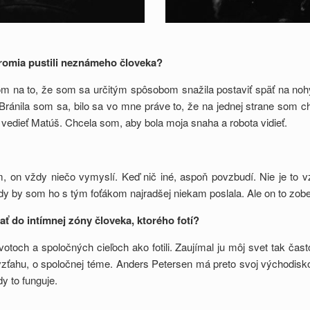
úkromia pustili neznámeho človeka?
dom na to, že som sa určitým spôsobom snažila postaviť späť na n
ránila som sa, bilo sa vo mne práve to, že na jednej strane som ch
vedieť Matúš. Chcela som, aby bola moja snaha a robota vidieť.
on vždy niečo vymyslí. Keď nič iné, aspoň povzbudí. Nie je to vzť
dy by som ho s tým foťákom najradšej niekam poslala. Ale on to zoberi
tať
do int
ímnej z
ó
ny človeka, ktor
é
ho fotí?
otoch a spoločných cieľoch ako fotili. Zaujímal ju môj svet tak čast
vzťahu, o spoločnej téme. Anders Petersen má preto svoj východisko
y to funguje.