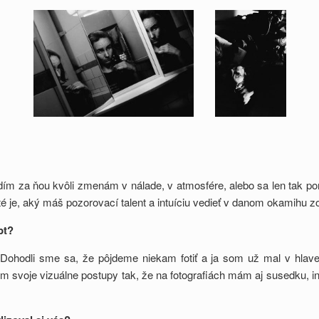
dím za ňou kvôli zmenám v nálade, v atmosfére, alebo sa len tak por
ité je, aký máš pozorovací talent a intuíciu vedieť v danom okamihu zob
pt?
 Dohodli sme sa, že pôjdeme niekam fotiť a ja som už mal v hla
im svoje vizuálne postupy tak, že na fotografiách mám aj susedku, inú