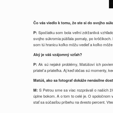
Č
o v
ás viedlo k tomu, že ste si do svojho s
P:
Spočiatku som bola veľmi zdržanlivá vzhľa
svojho súkromia púšťala pomaly, po krôčikoch. B
som tú hranicu koľko môžu vedieť a koľko môže 
Aký je váš vzájomný vzťah?
P:
Ak sú nejaké problémy, Matúšovi ich poviem, 
priateľ a priateľka. Aj keď občas sú momenty, ke
Matúš, ako sa fotograf dokáže nenásilne dos
M:
S Petrou sme sa viac rozprávali o našich živ
úplne bokom. A o tom to celé je. O spoločnom 
stať sa súčasťou príbehu na dvesto percent. Vted