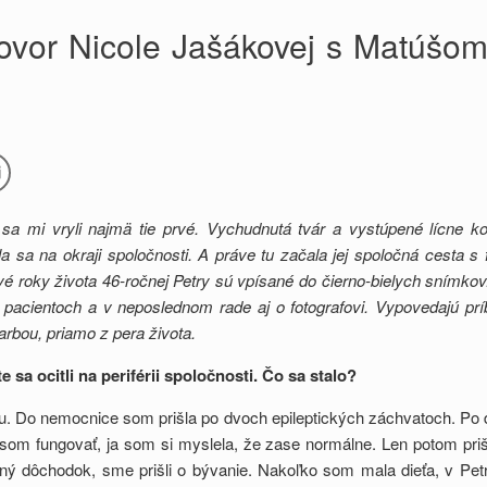
hovor Nicole Jašákovej s Matúšo
 sa mi vryli najmä tie prvé. Vychudnutá tvár a vystúpené lícne k
la sa na okraji spoločnosti. A práve tu začala jej spoločná cesta
lomové roky života 46-ročnej Petry sú vpísané do čierno-bielych sním
 pacientoch a v neposlednom rade aj o fotografovi. Vypovedajú prí
arbou, priamo z pera života.
 sa ocitli na perif
é
rii spoločnosti. Čo sa stalo?
 Do nemocnice som prišla po dvoch epileptických záchvatoch. Po d
 som fungovať, ja som si myslela, že zase normálne. Len potom priš
ný dôchodok, sme prišli o bývanie. Nakoľko som mala dieťa, v Pe