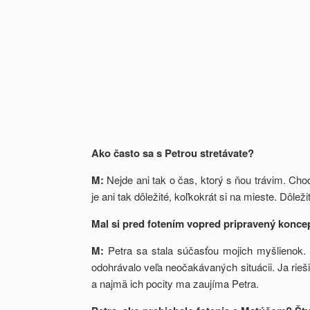
Ako často sa s Petrou stretávate?
M:
Nejde ani tak o čas, ktorý s ňou trávim. Cho
je ani tak dôležité, koľkokrát si na mieste. Dôlež
Mal si pred fotením vopred pripravený konce
M:
Petra sa stala súčasťou mojich myšlienok.
odohrávalo veľa neočakávaných situácii. Ja rieš
a najmä ich pocity ma zaujíma Petra.