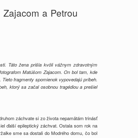
m Zajacom a Petrou
osti. Táto žena prišla kvôli vážnym zdravotným
 s fotografom Matúšom Zajacom. On bol tam, kde
kov. Tieto fragmenty spomienok vypovedajú príbeh.
beh, ktorý sa začal osobnou tragédiou a prešiel
ruhom záchvate si zo života nepamätám trinásť
iel ďalší epileptický záchvat. Ostala som rok na
tržalke sme sa dostali do Modrého domu, čo bol